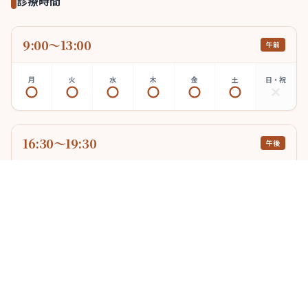
診療時間
9:00〜13:00
午前
月
火
水
木
金
土
日・祝
16:30〜19:30
午後
月
火
水
木
金
土
日・祝
木曜午後 17:00～京大病院からの応援医師