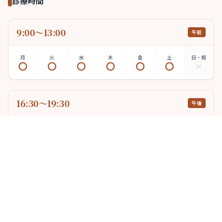
診療時間
9:00〜13:00
午前
月
火
水
木
金
土
日・祝
16:30〜19:30
午後
月
火
水
木
金
土
日・祝
木曜午後 17:00～京大病院からの応援医師